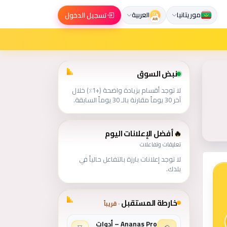
تسجيل الدخول
موريتانيا
العربية
AR
س في موريتانيا
نبض السوق
لا توجد أقسام بزيادة واضحة (+1٪) خلال
آخر 30 يوماً مقارنة بالـ 30 يوماً السابقة.
🔥
أفضل الإعلانات اليوم
تعليقات وتفاعلات
لا توجد إعلانات بارزة بالتفاعل حالياً في
بلدك.
خارطة المستقبل
·
قريباً
Ananas Pro – أدوات