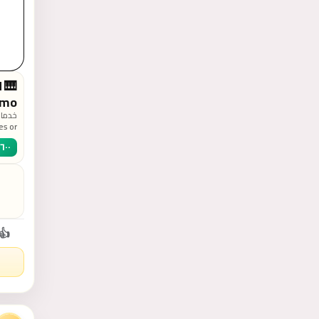
d
emo
خدمات
es or
entic
٦٠٠
ATION
sapp
.com
👍