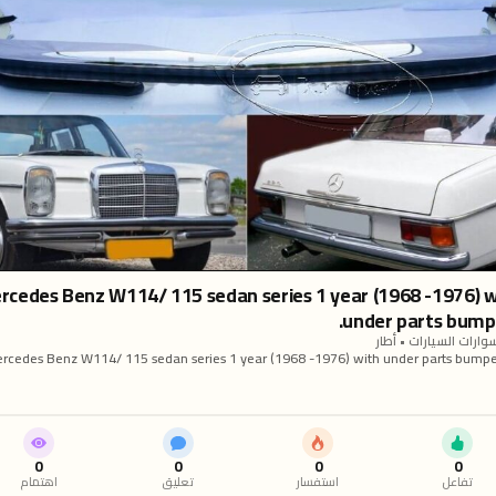
rcedes Benz W114/ 115 sedan series 1 year (1968 -1976) w
under parts bumpe
ارات السيارات • أطار
rcedes Benz W114/ 115 sedan series 1 year (1968 -1976) with under parts bumpe
t bumper of a front bumper in 4 parts, a cover. A rear bumper in 2 parts, a cover, r
ims for front and rear bumper. Bolts and screws. The product has shape and size lik
riginal samples. So, They perfect fit on the car. Products are made of 304 stainless 
orted from Japan and India, especially with a chrome content higher than 30%, so
ever rust, do not corrode or peel over time. Polished product – with a perfect shine 
chrome). This is the perfect replacement. Please visit the 
0
0
0
0
lassiccarpartsvn.com/product/mercedes-w114-w115-sedan-s1-bumper-full-set/ If
تفاعل
استفسار
تعليق
اهتمام