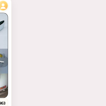
رياضة ولياقة بدنية
شركات - معدات مهنية
الوظائف
63)