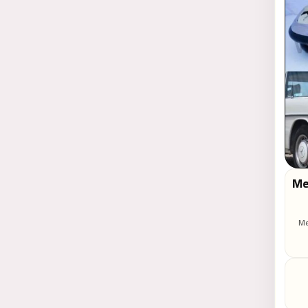
Me
Me
se
tr
o
imp
n
c