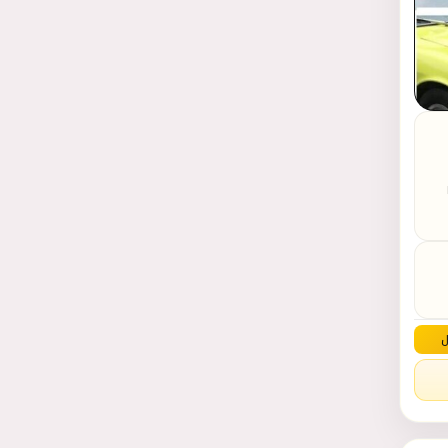
Pr
196
m
ل