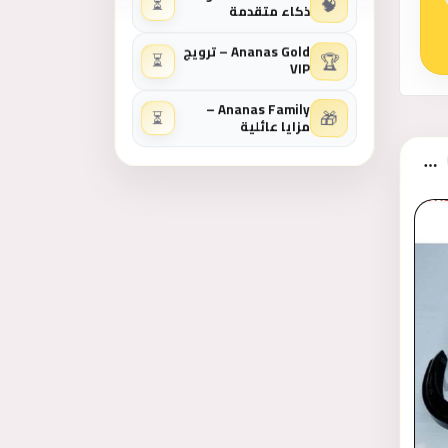
🧠
⏳
ذكاء متقدمة
Ananas Gold – ترويج
🏆
⏳
VIP
Ananas Family –
🎁
⏳
مزايا عائلية