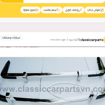
عنوان جذاب
وصف قوي
سعر مناسب
صور مميزة
المنشورات والإعلانات
سيارات ومركبات
classiccarparts
أنواديبو
•
3 minutes ago