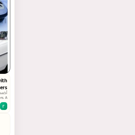
ith
rs.
أكسسو
rs. A
ubber
٢
e the
steel
 they
(like
link:
 you