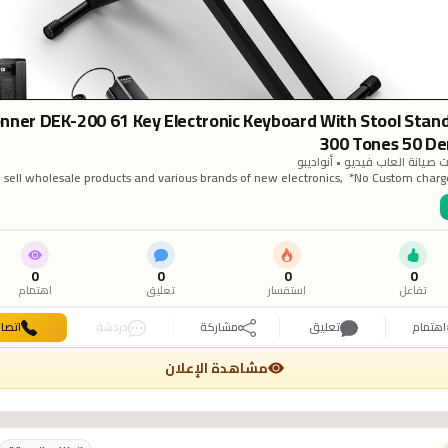
 Donner DEK-200 61 Key Electronic Keyboard With Stool Stan
300 Tones 50 D
 صيانة العاب فيديو • أنواديبو
sell wholesale products and various brands of new electronics, ‎ ‎*No Custom charg
ax fees required ‎ ‎100% Guaranteed Fast shipping ‎ ‎100% Guaranteed Genuine/Auth
Product ‎ ‎100% Guaranteed Factory warranty (International) ‎ ‎FOR MORE INFORM
UT PROMOTIONSAND ORDER PLACEMENT KINDLY CONTACT US VIA BELOW: ‎What
: +254710416765 ‎ ‎
nnzbrttnnnzbrttn@gmail.com
‎
hafser20@gmail
0
0
0
0
تفاعل
استفسار
تعليق
اهتمام
اهتمام
تعليق
مشاركة
دردشة
اتصا
مشاهدة الإعلان