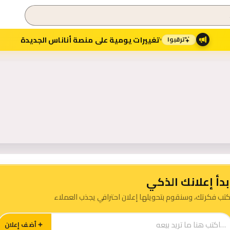
تغييرات يومية على منصة أناناس الجديدة
ترقبوا
فحة الرئيسية — منصة أنانا
بدأ إعلانك الذكي
كتب فكرتك، وسنقوم بتحويلها إعلان احترافي يجذب العملاء
أضف إعلان