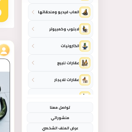
العاب فيديو وملحقاتها
لابتوب وكمبيوتر
آخر 
الكترونيات
عقارات للبيع
عقارات للايجار
المنزل والحديقة
تواصل معنا
ازياء - موضة نسائية
منشوراتي
عرض الملف الشخصي
ازياء - موضة رجالي