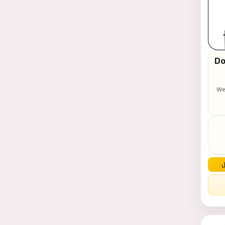
🎹
We 
T
ABO
ل