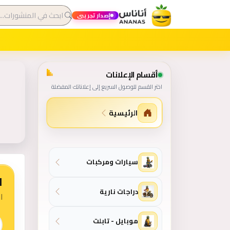
إصدار تجريبي
الص
أقسام الإعلانات
اختر القسم للوصول السريع إلى إعلاناتك المفضلة
الرئيسية
خريطة أقسام الموقع
سيارات ومركبات
ا
دراجات نارية
ا
 الذكي
موبايل - تابلت